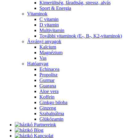
Kimerültség, fáradtság, stressz, alvás
Sport & Energia
Vitaminok
C vitamin
D vitamin
Multivitamin
További vitaminok (E-, B-, K2-vitaminok)
Ásványi anyagok
Kalcium
Magnézium
Vas
Hatóanyag
Echinacea
Propolisz
Gurmar
Guarana
Aloe vera
Koffein
Ginkgo biloba
Ginzeng
Szabalpálma
Glükózamin
Partnereink
Blog
Kapcsolat