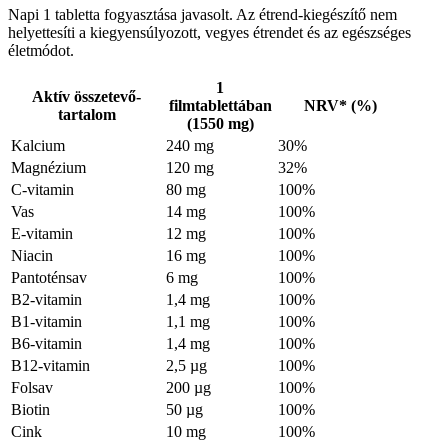
Napi 1 tabletta fogyasztása javasolt. Az étrend-kiegészítő nem
helyettesíti a kiegyensúlyozott, vegyes étrendet és az egészséges
életmódot.
1
Aktív összetevő-
filmtablettában
NRV* (%)
tartalom
(1550 mg)
Kalcium
240 mg
30%
Magnézium
120 mg
32%
C-vitamin
80 mg
100%
Vas
14 mg
100%
E-vitamin
12 mg
100%
Niacin
16 mg
100%
Pantoténsav
6 mg
100%
B2-vitamin
1,4 mg
100%
B1-vitamin
1,1 mg
100%
B6-vitamin
1,4 mg
100%
B12-vitamin
2,5 µg
100%
Folsav
200 µg
100%
Biotin
50 µg
100%
Cink
10 mg
100%