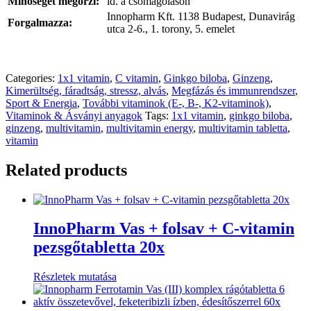
Minőségét megőrzi
:
ld. a csomagoláson
Innopharm Kft. 1138 Budapest, Dunavirág
Forgalmazza
:
utca 2-6., 1. torony, 5. emelet
Categories:
1x1 vitamin
,
C vitamin
,
Ginkgo biloba
,
Ginzeng
,
Kimerültség, fáradtság, stressz, alvás
,
Megfázás és immunrendszer
,
Sport & Energia
,
További vitaminok (E-, B-, K2-vitaminok)
,
Vitaminok & Ásványi anyagok
Tags:
1x1 vitamin
,
ginkgo biloba
,
ginzeng
,
multivitamin
,
multivitamin energy
,
multivitamin tabletta
,
vitamin
Related products
InnoPharm Vas + folsav + C-vitamin
pezsgőtabletta 20x
Részletek mutatása