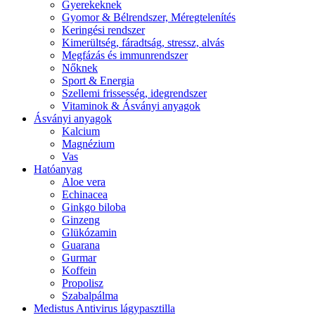
Gyerekeknek
Gyomor & Bélrendszer, Méregtelenítés
Keringési rendszer
Kimerültség, fáradtság, stressz, alvás
Megfázás és immunrendszer
Nőknek
Sport & Energia
Szellemi frissesség, idegrendszer
Vitaminok & Ásványi anyagok
Ásványi anyagok
Kalcium
Magnézium
Vas
Hatóanyag
Aloe vera
Echinacea
Ginkgo biloba
Ginzeng
Glükózamin
Guarana
Gurmar
Koffein
Propolisz
Szabalpálma
Medistus Antivirus lágypasztilla