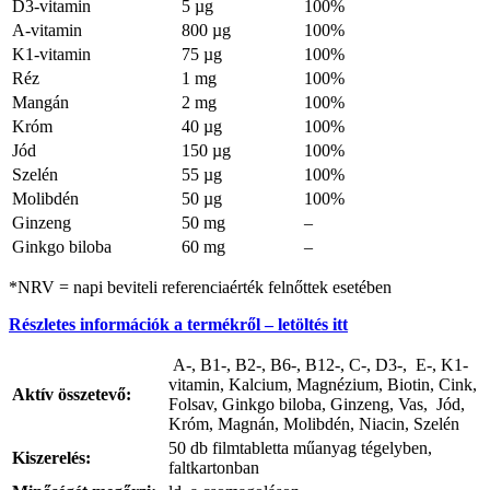
D3-vitamin
5 µg
100%
A-vitamin
800 µg
100%
K1-vitamin
75 µg
100%
Réz
1 mg
100%
Mangán
2 mg
100%
Króm
40 µg
100%
Jód
150 µg
100%
Szelén
55 µg
100%
Molibdén
50 µg
100%
Ginzeng
50 mg
–
Ginkgo biloba
60 mg
–
*NRV = napi beviteli referenciaérték felnőttek esetében
Részletes információk a termékről – letöltés itt
A-, B1-, B2-, B6-, B12-, C-, D3-, E-, K1-
vitamin, Kalcium, Magnézium, Biotin, Cink,
Aktív összetevő
:
Folsav, Ginkgo biloba, Ginzeng, Vas, Jód,
Króm, Magnán, Molibdén, Niacin, Szelén
50 db filmtabletta műanyag tégelyben,
Kiszerelés
:
faltkartonban