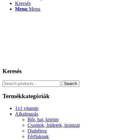
Keresés
Menu
Menu
Keresés
Search
Search
for:
Termékkategóriák
1x1 vitamin
Alkalmazás
Bőr, haj, köröm
Csontok, ízületek, izomzat
Diabétesz
Férfiaknak