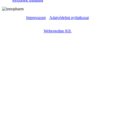
Részletek mutatása
Impresszum
|
Adatvédelmi nyilatkozat
Copyright © – 2023 – Innopharm Kft. – Weboldal készítés:
Webergoline Kft.