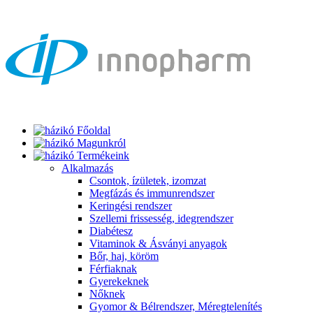
Főoldal
Magunkról
Termékeink
Alkalmazás
Csontok, ízületek, izomzat
Megfázás és immunrendszer
Keringési rendszer
Szellemi frissesség, idegrendszer
Diabétesz
Vitaminok & Ásványi anyagok
Bőr, haj, köröm
Férfiaknak
Gyerekeknek
Nőknek
Gyomor & Bélrendszer, Méregtelenítés