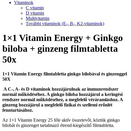
Vitaminok
C vitamin
D vitamin
Multivitamin
További vitaminok (E-, B-, K2-vitaminok)
1×1 Vitamin Energy + Ginkgo
biloba + ginzeng filmtabletta
50x
1×1 Vitamin Energy filmtabletta
ginkgo bilobával és ginzenggel
50X
A C-, A- és D vitaminok hozzájárulnak az immunrendszer
normál működéséhez. A ginkgo biloba hozzájárul a keringési
rendszer normál működéséhez, a megfelelő véráramláshoz. A
ginzeng hozzájárul a megfelelő fizikai és szellemi erőnlét
fenntartásához.
Az 1×1 Vitamin Energy 25 féle aktív összetevőt, köztük ginkgo
bilobát és ginzenget tartalmazó étrend-kiegészítő filmtabletta.