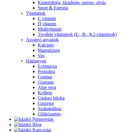
Kimerültség, fáradtság, stressz, alvás
Sport & Energia
Vitaminok
C vitamin
D vitamin
Multivitamin
További vitaminok (E-, B-, K2-vitaminok)
Ásványi anyagok
Kalcium
Magnézium
Vas
Hatóanyag
Echinacea
Propolisz
Gurmar
Guarana
Aloe vera
Koffein
Ginkgo biloba
Ginzeng
Szabalpálma
Glükózamin
Partnereink
Blog
Kapcsolat