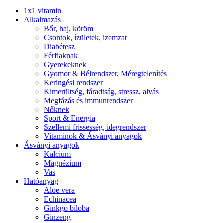
1x1 vitamin
Alkalmazás
Bőr, haj, köröm
Csontok, ízületek, izomzat
Diabétesz
Férfiaknak
Gyerekeknek
Gyomor & Bélrendszer, Méregtelenítés
Keringési rendszer
Kimerültség, fáradtság, stressz, alvás
Megfázás és immunrendszer
Nőknek
Sport & Energia
Szellemi frissesség, idegrendszer
Vitaminok & Ásványi anyagok
Ásványi anyagok
Kalcium
Magnézium
Vas
Hatóanyag
Aloe vera
Echinacea
Ginkgo biloba
Ginzeng