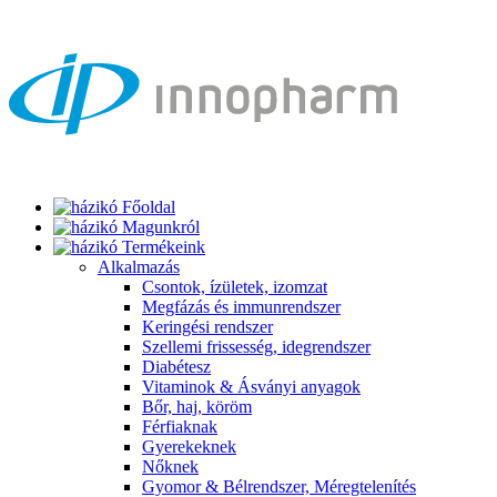
Főoldal
Magunkról
Termékeink
Alkalmazás
Csontok, ízületek, izomzat
Megfázás és immunrendszer
Keringési rendszer
Szellemi frissesség, idegrendszer
Diabétesz
Vitaminok & Ásványi anyagok
Bőr, haj, köröm
Férfiaknak
Gyerekeknek
Nőknek
Gyomor & Bélrendszer, Méregtelenítés