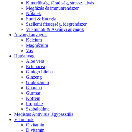
Kimerültség, fáradtság, stressz, alvás
Megfázás és immunrendszer
Nőknek
Sport & Energia
Szellemi frissesség, idegrendszer
Vitaminok & Ásványi anyagok
Ásványi anyagok
Kalcium
Magnézium
Vas
Hatóanyag
Aloe vera
Echinacea
Ginkgo biloba
Ginzeng
Glükózamin
Guarana
Gurmar
Koffein
Propolisz
Szabalpálma
Medistus Antivirus lágypasztilla
Vitaminok
C vitamin
D vitamin