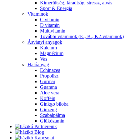
Kimerültség, fáradtság, stressz, alvás
Sport & Energia
Vitaminok
C vitamin
D vitamin
Multivitamin
További vitaminok (E-, B-, K2-vitaminok)
Ásványi anyagok
Kalcium
Magnézium
Vas
Hatóanyag
Echinacea
Propolisz
Gurmar
Guarana
Aloe vera
Koffein
Ginkgo biloba
Ginzeng
Szabalpálma
Glükózamin
Partnereink
Blog
Kapcsolat