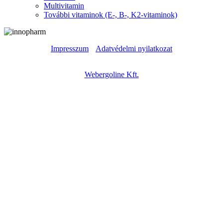
Multivitamin
További vitaminok (E-, B-, K2-vitaminok)
Impresszum
|
Adatvédelmi nyilatkozat
Copyright © – 2023 – Innopharm Kft. – Weboldal készítés:
Webergoline Kft.