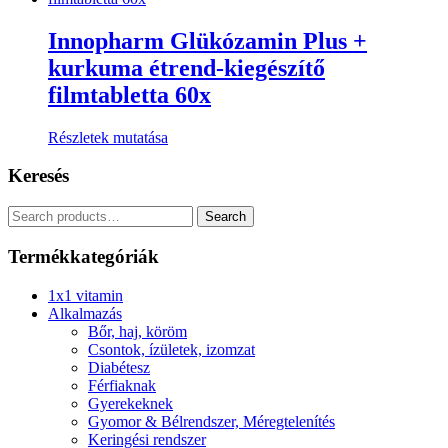
Innopharm Glükózamin Plus +
kurkuma étrend-kiegészítő
filmtabletta 60x
Részletek mutatása
Keresés
Search
Search
for:
Termékkategóriák
1x1 vitamin
Alkalmazás
Bőr, haj, köröm
Csontok, ízületek, izomzat
Diabétesz
Férfiaknak
Gyerekeknek
Gyomor & Bélrendszer, Méregtelenítés
Keringési rendszer