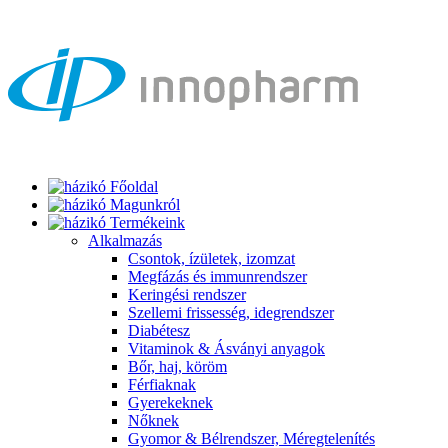
Főoldal
Magunkról
Termékeink
Alkalmazás
Csontok, ízületek, izomzat
Megfázás és immunrendszer
Keringési rendszer
Szellemi frissesség, idegrendszer
Diabétesz
Vitaminok & Ásványi anyagok
Bőr, haj, köröm
Férfiaknak
Gyerekeknek
Nőknek
Gyomor & Bélrendszer, Méregtelenítés