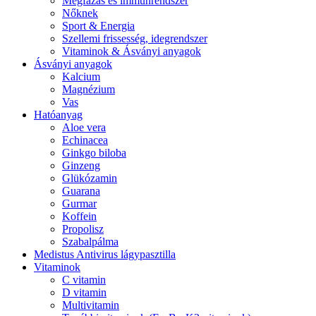
Megfázás és immunrendszer
Nőknek
Sport & Energia
Szellemi frissesség, idegrendszer
Vitaminok & Ásványi anyagok
Ásványi anyagok
Kalcium
Magnézium
Vas
Hatóanyag
Aloe vera
Echinacea
Ginkgo biloba
Ginzeng
Glükózamin
Guarana
Gurmar
Koffein
Propolisz
Szabalpálma
Medistus Antivirus lágypasztilla
Vitaminok
C vitamin
D vitamin
Multivitamin