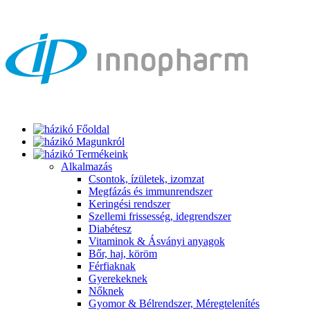
Főoldal
Magunkról
Termékeink
Alkalmazás
Csontok, ízületek, izomzat
Megfázás és immunrendszer
Keringési rendszer
Szellemi frissesség, idegrendszer
Diabétesz
Vitaminok & Ásványi anyagok
Bőr, haj, köröm
Férfiaknak
Gyerekeknek
Nőknek
Gyomor & Bélrendszer, Méregtelenítés