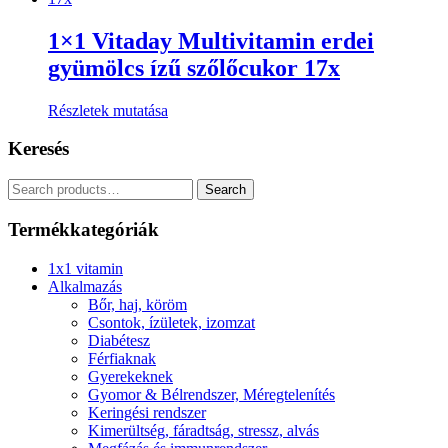
1×1 Vitaday Multivitamin erdei
gyümölcs ízű szőlőcukor 17x
Részletek mutatása
Keresés
Search
Search
for:
Termékkategóriák
1x1 vitamin
Alkalmazás
Bőr, haj, köröm
Csontok, ízületek, izomzat
Diabétesz
Férfiaknak
Gyerekeknek
Gyomor & Bélrendszer, Méregtelenítés
Keringési rendszer
Kimerültség, fáradtság, stressz, alvás