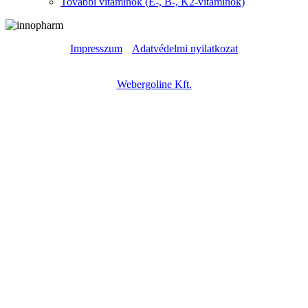
További vitaminok (E-, B-, K2-vitaminok)
Impresszum
|
Adatvédelmi nyilatkozat
Copyright © – 2023 – Innopharm Kft. – Weboldal készítés:
Webergoline Kft.