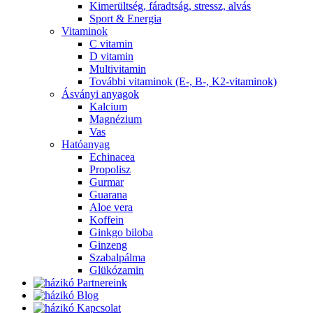
Kimerültség, fáradtság, stressz, alvás
Sport & Energia
Vitaminok
C vitamin
D vitamin
Multivitamin
További vitaminok (E-, B-, K2-vitaminok)
Ásványi anyagok
Kalcium
Magnézium
Vas
Hatóanyag
Echinacea
Propolisz
Gurmar
Guarana
Aloe vera
Koffein
Ginkgo biloba
Ginzeng
Szabalpálma
Glükózamin
Partnereink
Blog
Kapcsolat