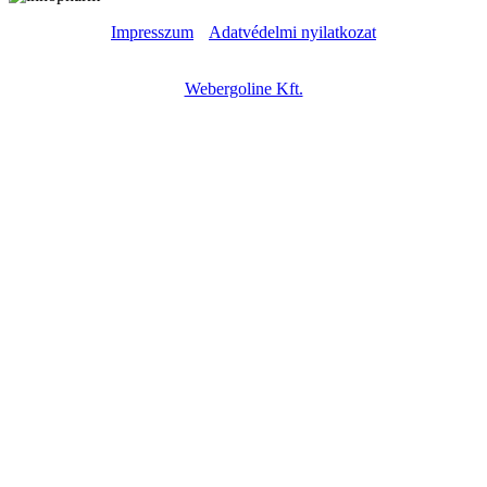
Impresszum
|
Adatvédelmi nyilatkozat
Copyright © – 2023 – Innopharm Kft. – Weboldal készítés:
Webergoline Kft.