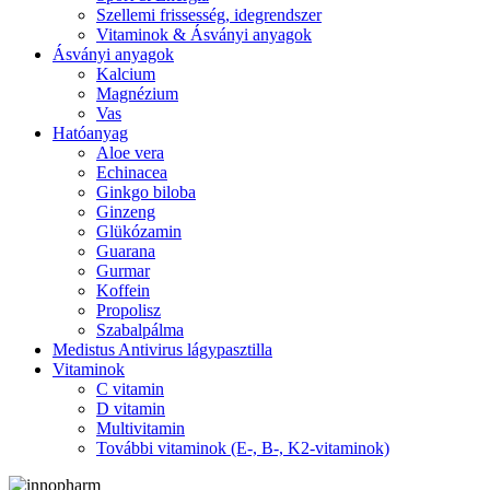
Szellemi frissesség, idegrendszer
Vitaminok & Ásványi anyagok
Ásványi anyagok
Kalcium
Magnézium
Vas
Hatóanyag
Aloe vera
Echinacea
Ginkgo biloba
Ginzeng
Glükózamin
Guarana
Gurmar
Koffein
Propolisz
Szabalpálma
Medistus Antivirus lágypasztilla
Vitaminok
C vitamin
D vitamin
Multivitamin
További vitaminok (E-, B-, K2-vitaminok)