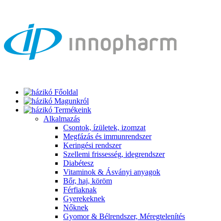
Főoldal
Magunkról
Termékeink
Alkalmazás
Csontok, ízületek, izomzat
Megfázás és immunrendszer
Keringési rendszer
Szellemi frissesség, idegrendszer
Diabétesz
Vitaminok & Ásványi anyagok
Bőr, haj, köröm
Férfiaknak
Gyerekeknek
Nőknek
Gyomor & Bélrendszer, Méregtelenítés