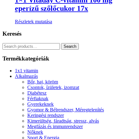
1×1 Vitaday C-vitamin 100 mg
eperízű szőlőcukor 17x
Részletek mutatása
Keresés
Search
Search
for:
Termékkategóriák
1x1 vitamin
Alkalmazás
Bőr, haj, köröm
Csontok, ízületek, izomzat
Diabétesz
Férfiaknak
Gyerekeknek
Gyomor & Bélrendszer, Méregtelenítés
Keringési rendszer
Kimerültség, fáradtság, stressz, alvás
Megfázás és immunrendszer
Nőknek
Sport & Energia