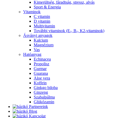
Kimerültség, fáradtság, stressz, alvás
Sport & Energia
Vitaminok
C vitamin
D vitamin
Multivitamin
További vitaminok (E-, B-, K2-vitaminok)
Ásványi anyagok
Kalcium
Magnézium
Vas
Hatóanyag
Echinacea
Propolisz
Gurmar
Guarana
Aloe vera
Koffein
Ginkgo biloba
Ginzeng
Szabalpálma
Glükózamin
Partnereink
Blog
Kapcsolat